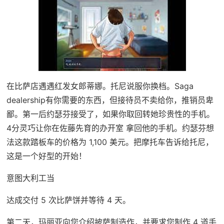
在比萨店遇遇红发女郎蒂娜。托尼说服你换档。Saga
dealership有你需要的东西，但接待员不卖给你，推销员卑
鄙。第一后约瑟芬接受了，如果你取回转她珍贵性的手机。
4分灵巧让你在佐藤先育的办开室 拿回他的手机。约瑟芬想
法这款踏板车的价格为 1,100 美元。把摩托车告诉给托尼，
这是一个好型的开始！
意图大利工当
达成交付 5 次比萨饼并等待 4 天。
第二天，玛丽亚向您介绍披萨制造作，并要求您制作 4 道手