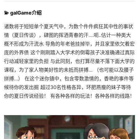
💫 galGame介绍
诸数将于短短单个夏天气中，为数个件件疯狂其中性的事状
情（夏日传谈），肆图的挥洒青春的汗….呃..估计一种类大
概不形成为汗流水 导角的年老爸挂掉毕，并且家里依欠着宏
庞的外界债 这个刚刚踏入大学术的倒霉孩子决准确通过真际
行动减轻家里的负担 与此同刻，也打算尽量不落下面大学的
课程，为了家人物美好性的未抵而拼搏… （也可能以及腰子
拼搏…） 在这个迷你镇中，包含零数激情的，香艳的事件等
候待你的发出掘 超过30名性格各异，环肥燕瘦的妹子等待
你的夏日传说经验！ 有各种各样的玩法！各种各样的线路！