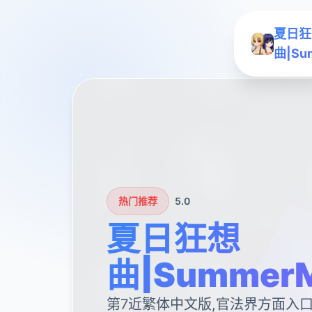
夏日狂
曲|Su
热门推荐
5.0
夏日狂想
曲|SummerM
第7近繁体中文版,官法界方面入