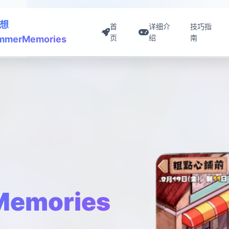
想
首
详细介
技巧指
页
绍
南
mmerMemories
emories
口