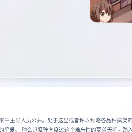
家中主导人员公共。处于这里或者许以领略各品种搞笑
的乎爱。 种么赶紧驶向度过这个难忘性的夏首天吧~ 踏