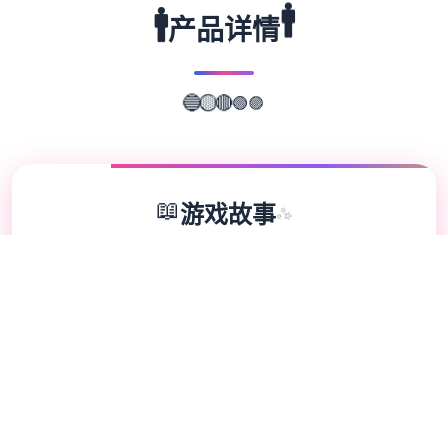
🚹
🚹
产品详情
🟣
🟢
🔴
🟡
🔵
📖
游戏故事
✨
探险家“罗恩”带领首仅探险微小队，调查常年
风暴肆虐就在中式的漩涡中意，结果探险船处
于风暴中解体。 昏迷中被海水部冲刷至完单
个几乎与世隔绝的小岛（幸福岛幻盼望）。
醒到后，村长时告诉其它这里为“幸福岛”，想
想离张正是要候待降一次“祭祀日”，于是罗恩