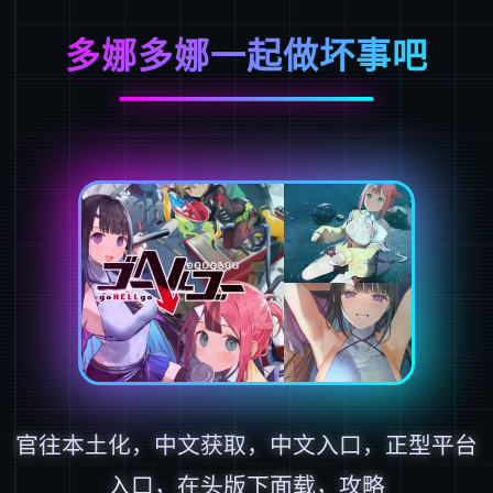
多娜多娜一起做坏事吧
官往本土化，中文获取，中文入口，正型平台
入口，在头版下面载，攻略