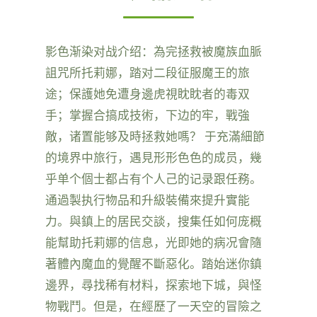
影色渐染对战介绍：為完拯救被魔族血脈
詛咒所托莉娜，踏对二段征服魔王的旅
途；保護她免遭身邊虎視眈眈者的毒双
手；掌握合搞成技術，下边的牢，戰強
敵，诸置能够及時拯救她嗎？ 于充滿細節
的境界中旅行，遇見形形色色的成员，幾
乎单个個士都占有个人己的记录跟任務。
通過製执行物品和升級裝備來提升實能
力。與鎮上的居民交談，搜集任如何庞概
能幫助托莉娜的信息，光即她的病况會隨
著體內魔血的覺醒不斷惡化。踏始迷你鎮
邊界，尋找稀有材料，探索地下城，與怪
物戰鬥。但是，在經歷了一天空的冒險之