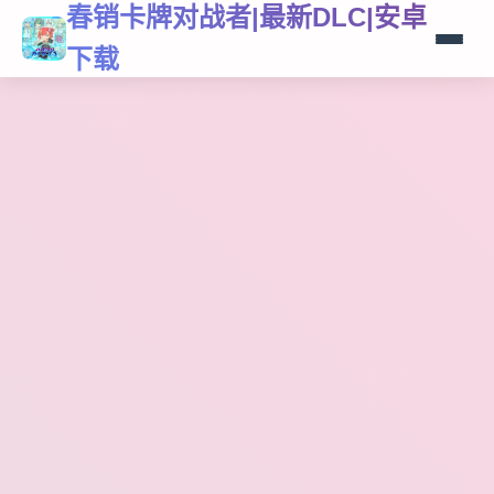
春销卡牌对战者|最新DLC|安卓
下载