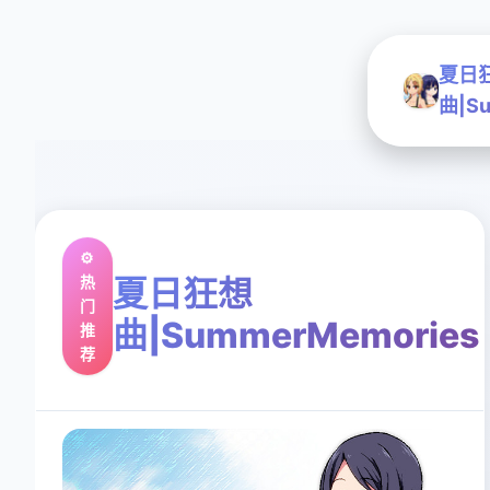
夏日
曲|Su
⚙️
热
夏日狂想
门
曲|SummerMemories
推
荐