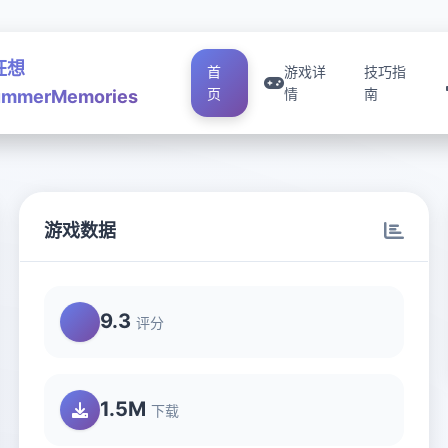
狂想
首
游戏详
技巧指
页
情
南
mmerMemories
游戏数据
9.3
评分
1.5M
下载