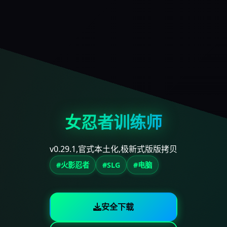
女忍者训练师
v0.29.1,官式本土化,极新式版版拷贝
#火影忍者
#SLG
#电脑
安全下载