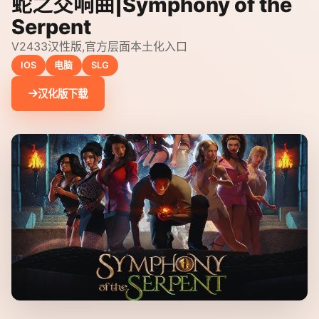
蛇之交响曲|Symphony of the
Serpent
V2433汉性版,官方层面本土化入口
IOS
电脑
SLG
汉化版下载