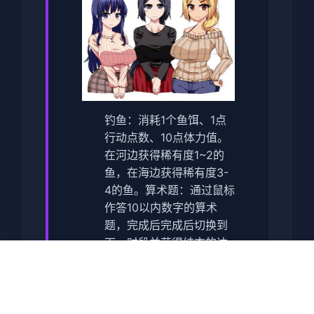
钓鱼：消耗1个鱼饵、1点
行动点数、10点体力值。
在河边获得稀有度1~2的
鱼，在海边获得稀有度3-
4的鱼。
算术题：通过鼠标
作答10以内数字的算术
题，完成后完成后切换到
下一时段并获得结衣的达
成度、金钱、回忆值。
（没有答错时有额外奖
赏）
洗餐具：通过鼠标支
配洗碗力度，控制耐久度