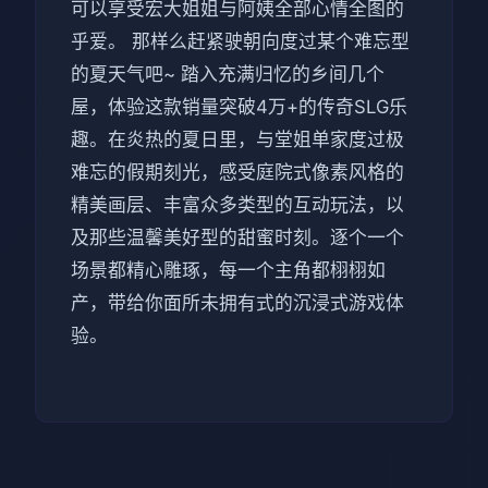
可以享受宏大姐姐与阿姨全部心情全图的
乎爱。 那样么赶紧驶朝向度过某个难忘型
的夏天气吧~ 踏入充满归忆的乡间几个
屋，体验这款销量突破4万+的传奇SLG乐
趣。在炎热的夏日里，与堂姐单家度过极
难忘的假期刻光，感受庭院式像素风格的
精美画层、丰富众多类型的互动玩法，以
及那些温馨美好型的甜蜜时刻。逐个一个
场景都精心雕琢，每一个主角都栩栩如
产，带给你面所未拥有式的沉浸式游戏体
验。