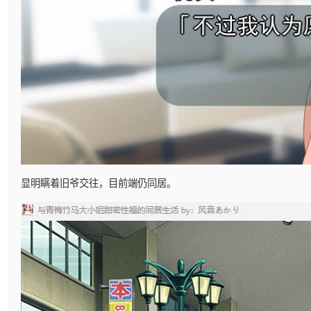
显明瞒着旧爷交往，目前端仍同居。